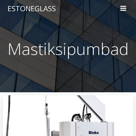
Skip
ESTONEGLASS
to
content
Mastiksipumbad