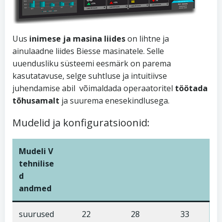
Uus
inimese ja masina liides
on lihtne ja
ainulaadne liides Biesse masinatele. Selle
uuendusliku süsteemi eesmärk on parema
kasutatavuse, selge suhtluse ja intuitiivse
juhendamise abil võimaldada operaatoritel
töötada
tõhusamalt
ja suurema enesekindlusega.
Mudelid ja konfiguratsioonid:
Mudeli V
tehnilise
d
andmed
suurused
22
28
33