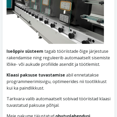
Iseõppiv süsteem
tagab tööriistade õige järjestuse
rakendamise ning reguleerib automaatselt sisemiste
lõike- või aukude profiilide asendit ja töötlemist.
Klaasi paksuse tuvastamise
abil ennetatakse
programmeerimisvigu, optimeerides nii tootlikkust
kui ka paindlikkust.
Tarkvara valib automaatselt sobivad tööriistad klaasi
tuvastatud paksuse põhjal.
Meie pakume täiustatud
ohutuslahendusi
,