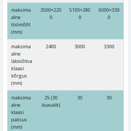
maksima
3500×220
5100×280
6000×330
alne
0
0
0
töömõõt
(mm)
maksima
2400
3000
3300
alne
läbisõitva
klaasi
kõrgus
(mm)
maksima
25 (30
30
30
alne
lisavalik)
klaasi
paksus
(mm)