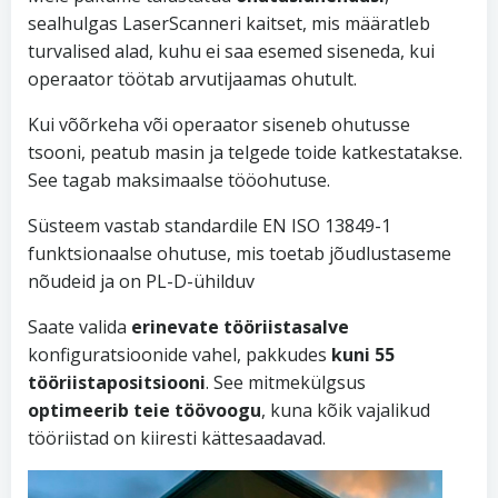
sealhulgas LaserScanneri kaitset, mis määratleb
turvalised alad, kuhu ei saa esemed siseneda, kui
operaator töötab arvutijaamas ohutult.
Kui võõrkeha või operaator siseneb ohutusse
tsooni, peatub masin ja telgede toide katkestatakse.
See tagab maksimaalse tööohutuse.
Süsteem vastab standardile EN ISO 13849-1
funktsionaalse ohutuse, mis toetab jõudlustaseme
nõudeid ja on PL-D-ühilduv
Saate valida
erinevate tööriistasalve
konfiguratsioonide vahel, pakkudes
kuni 55
tööriistapositsiooni
. See mitmekülgsus
optimeerib teie töövoogu
, kuna kõik vajalikud
tööriistad on kiiresti kättesaadavad.