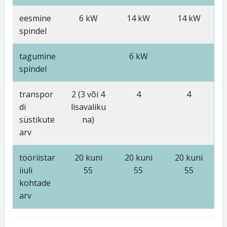
eesmine
6 kW
14 kW
14 kW
spindel
tagumine
6 kW
spindel
transpor
2 (3 või 4
4
4
di
lisavaliku
süstikute
na)
arv
tööriistar
20 kuni
20 kuni
20 kuni
iiuli
55
55
55
kohtade
arv