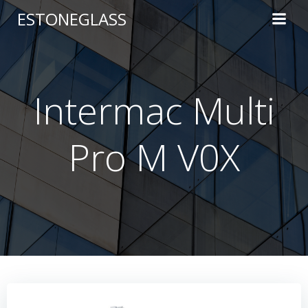
Skip
ESTONEGLASS
to
content
Intermac Multi
Pro M V0X