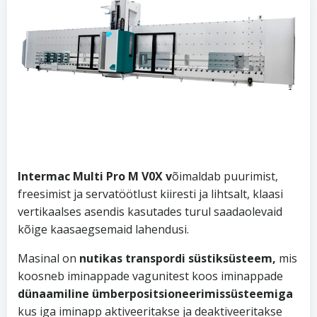
Intermac Multi Pro M V0X v
õimaldab puurimist,
freesimist ja servatöötlust kiiresti ja lihtsalt, klaasi
vertikaalses asendis kasutades turul saadaolevaid
kõige kaasaegsemaid lahendusi.
Masinal on
nutikas transpordi süstiksüsteem,
mis
koosneb iminappade vagunitest koos iminappade
dünaamiline ümberpositsioneerimissüsteemiga
kus iga iminapp aktiveeritakse ja deaktiveeritakse