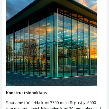
Konstruktsioonklaas
Suudame töödelda kuni 3300 mm kõrgust ja 6000
mm pikkust klaasi, käsitledes kuni 30 mm paksuseid