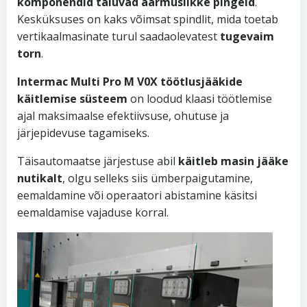
komponendid
taluvad äärmuslikke pingeid
.
Kesküksuses on kaks võimsat spindlit, mida toetab
vertikaalmasinate turul saadaolevatest
tugevaim
torn
.
Intermac Multi Pro M V0X töötlusjääkide
käitlemise süsteem
on loodud klaasi töötlemise
ajal maksimaalse efektiivsuse, ohutuse ja
järjepidevuse tagamiseks.
Täisautomaatse järjestuse abil
käitleb masin jääke
nutikalt
, olgu selleks siis ümberpaigutamine,
eemaldamine või operaatori abistamine käsitsi
eemaldamise vajaduse korral.