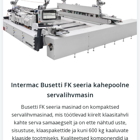
Intermac Busetti FK seeria kahepoolne
servalihvmasin
Busetti FK seeria masinad on kompaktsed
servalihvmasinad, mis töötlevad kiirelt klaasitahvli
kahte serva samaaegselt ja on ette nähtud uste,
sisustuse, klaaspakettide ja kuni 600 kg kaaluvate
klaaside tootmiseks. Kvaliteetsed komponendid ja