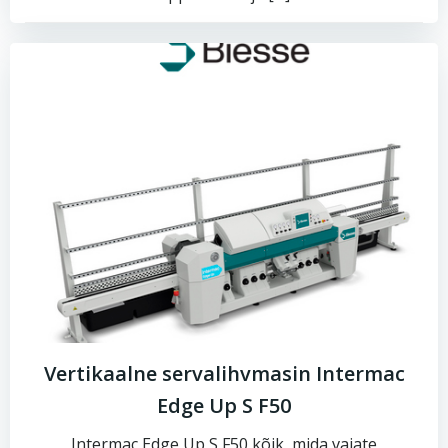
Vertikaalne servalihvmasin Intermac
Edge Up S F50
Intermac Edge Up S F50 kõik, mida vajate