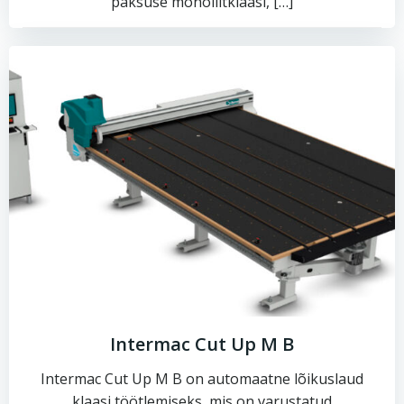
paksuse monoliitklaasi, […]
Intermac Cut Up M B
Intermac Cut Up M B on automaatne lõikuslaud
klaasi töötlemiseks, mis on varustatud