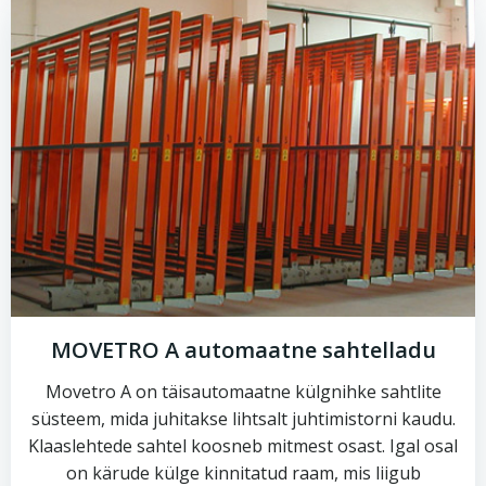
MOVETRO A automaatne sahtelladu
Movetro A on täisautomaatne külgnihke sahtlite
süsteem, mida juhitakse lihtsalt juhtimistorni kaudu.
Klaaslehtede sahtel koosneb mitmest osast. Igal osal
on kärude külge kinnitatud raam, mis liigub