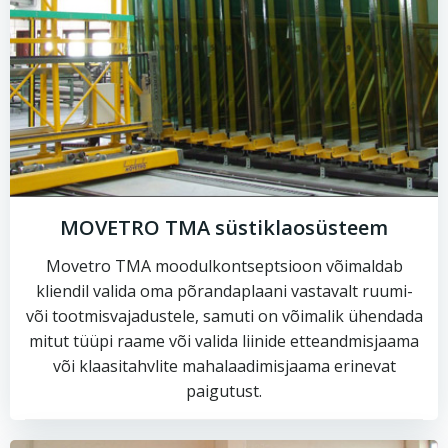
MOVETRO TMA süstiklaosüsteem
Movetro TMA moodulkontseptsioon võimaldab
kliendil valida oma põrandaplaani vastavalt ruumi-
või tootmisvajadustele, samuti on võimalik ühendada
mitut tüüpi raame või valida liinide etteandmisjaama
või klaasitahvlite mahalaadimisjaama erinevat
paigutust.