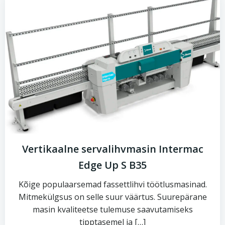
Vertikaalne servalihvmasin Intermac
Edge Up S B35
Kõige populaarsemad fassettlihvi töötlusmasinad.
Mitmekülgsus on selle suur väärtus. Suurepärane
masin kvaliteetse tulemuse saavutamiseks
tipptasemel ja […]