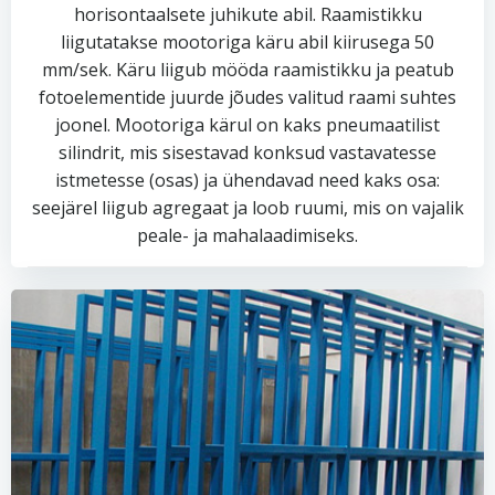
horisontaalsete juhikute abil. Raamistikku
liigutatakse mootoriga käru abil kiirusega 50
mm/sek. Käru liigub mööda raamistikku ja peatub
fotoelementide juurde jõudes valitud raami suhtes
joonel. Mootoriga kärul on kaks pneumaatilist
silindrit, mis sisestavad konksud vastavatesse
istmetesse (osas) ja ühendavad need kaks osa:
seejärel liigub agregaat ja loob ruumi, mis on vajalik
peale- ja mahalaadimiseks.