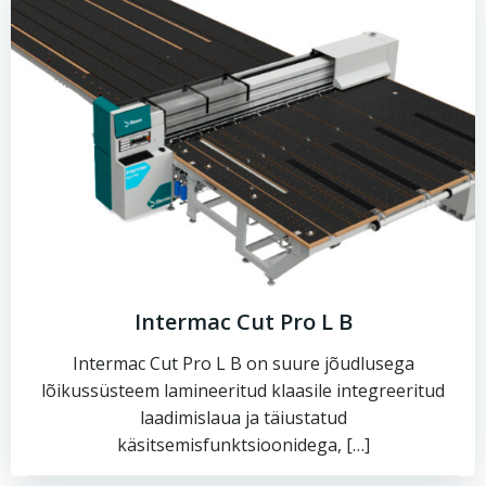
Intermac Cut Pro L B
Intermac Cut Pro L B on suure jõudlusega
lõikussüsteem lamineeritud klaasile integreeritud
laadimislaua ja täiustatud
käsitsemisfunktsioonidega, […]