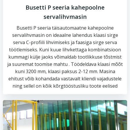
Busetti P seeria kahepoolne
servalihvmasin
Busetti P seeria täisautomaatne kahepoolne
servalihvmasin on ideaalne lahendus klaasi sirge
serva C-profiili lihvimiseks ja faasiga sirge serva
töötlemiseks. Kuni kuue lihvkettaga kombinatsioon
kummagi külje jaoks võimaldab tootlikkuse tõstmist
ja suuremat toomise mahtu . Töödeldava klaasi mõõt
kuni 3200 mm, klaasi paksus 2-12 mm. Masina
ehitust võib kohandada vastavalt kliendi vajadustele
ning sellel on kõik kõrgtööstusliku toote eelised